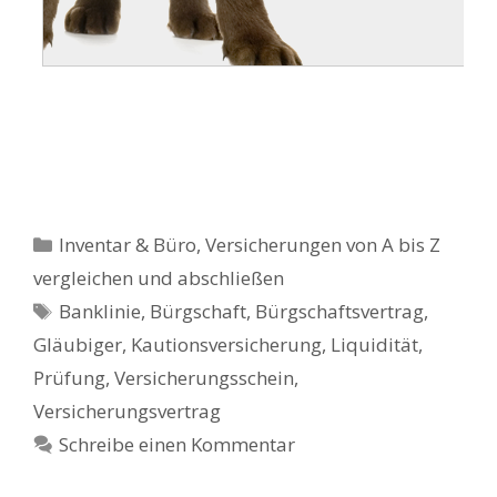
Kategorien
Inventar & Büro
,
Versicherungen von A bis Z
vergleichen und abschließen
Schlagwörter
Banklinie
,
Bürgschaft
,
Bürgschaftsvertrag
,
Gläubiger
,
Kautionsversicherung
,
Liquidität
,
Prüfung
,
Versicherungsschein
,
Versicherungsvertrag
Schreibe einen Kommentar