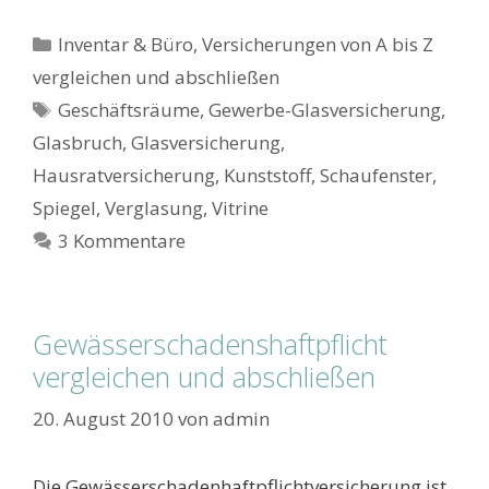
Kategorien
Inventar & Büro
,
Versicherungen von A bis Z
vergleichen und abschließen
Schlagwörter
Geschäftsräume
,
Gewerbe-Glasversicherung
,
Glasbruch
,
Glasversicherung
,
Hausratversicherung
,
Kunststoff
,
Schaufenster
,
Spiegel
,
Verglasung
,
Vitrine
3 Kommentare
Gewässerschadenshaftpflicht
vergleichen und abschließen
20. August 2010
von
admin
Die Gewässerschadenhaftpflichtversicherung ist