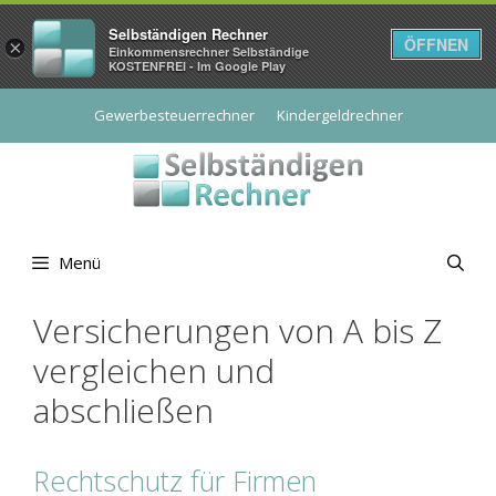
Selbständigen Rechner
ÖFFNEN
×
Einkommensrechner Selbständige
KOSTENFREI - Im Google Play
Zum
Gewerbesteuerrechner
Kindergeldrechner
Inhalt
springen
Menü
Versicherungen von A bis Z
vergleichen und
abschließen
Rechtschutz für Firmen