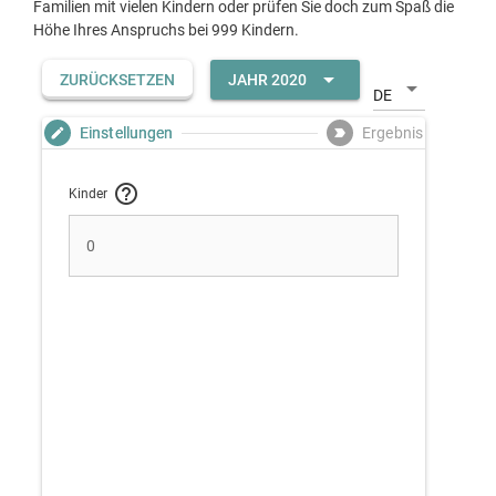
Familien mit vielen Kindern oder prüfen Sie doch zum Spaß die
Höhe Ihres Anspruchs bei 999 Kindern.
arrow_drop_down
ZURÜCKSETZEN
JAHR 2020
arrow_drop_down
DE
Einstellungen
Ergebnis
edit
label_important
help_outline
Kinder