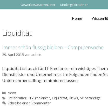
Gewerbesteuerrechner
Kindergeldrechner
Home
Wissen f
Liquidität
Immer schön flüssig bleiben – Computerwoche
29. April 2015
von
admin
Liquidität ist auch für IT-Freelancer ein wichtiges Thema
Dienstleister und Unternehmer. Im Folgenden finden Sie 
Unternehmensalltag minimieren lassen.
Kategorien
News
Schlagwörter
Freiberufler
,
IT-Freelancer
,
Liquidität
,
News
,
Selbständige
Schreibe einen Kommentar