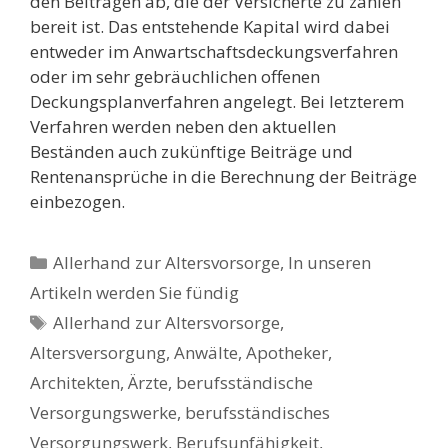
den Beiträgen ab, die der Versicherte zu zahlen
bereit ist. Das entstehende Kapital wird dabei
entweder im Anwartschaftsdeckungsverfahren
oder im sehr gebräuchlichen offenen
Deckungsplanverfahren angelegt. Bei letzterem
Verfahren werden neben den aktuellen
Beständen auch zukünftige Beiträge und
Rentenansprüche in die Berechnung der Beiträge
einbezogen.
Kategorien
Allerhand zur Altersvorsorge
,
In unseren
Artikeln werden Sie fündig
Schlagwörter
Allerhand zur Altersvorsorge
,
Altersversorgung
,
Anwälte
,
Apotheker
,
Architekten
,
Ärzte
,
berufsständische
Versorgungswerke
,
berufsständisches
Versorgungswerk
,
Berufsunfähigkeit
,