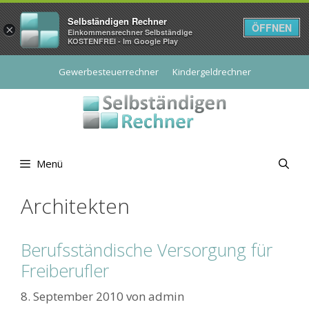
Selbständigen Rechner
ÖFFNEN
×
Einkommensrechner Selbständige
KOSTENFREI - Im Google Play
Zum
Gewerbesteuerrechner
Kindergeldrechner
Inhalt
springen
Menü
Architekten
Berufsständische Versorgung für
Freiberufler
8. September 2010
von
admin