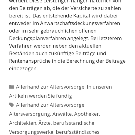
werden. Diese Leistungen hängen natürlich von
den Beiträgen ab, die der Versicherte zu zahlen
bereit ist. Das entstehende Kapital wird dabei
entweder im Anwartschaftsdeckungsverfahren
oder im sehr gebräuchlichen offenen
Deckungsplanverfahren angelegt. Bei letzterem
Verfahren werden neben den aktuellen
Beständen auch zukünftige Beiträge und
Rentenansprüche in die Berechnung der Beiträge
einbezogen.
Kategorien
Allerhand zur Altersvorsorge
,
In unseren
Artikeln werden Sie fündig
Schlagwörter
Allerhand zur Altersvorsorge
,
Altersversorgung
,
Anwälte
,
Apotheker
,
Architekten
,
Ärzte
,
berufsständische
Versorgungswerke
,
berufsständisches