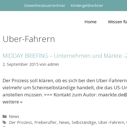
Gewerbesteuerrechner
Kindergeldrechner
Home
Wissen f
Uber-Fahrern
MIDDAY BRIEFING – Unternehmen und Märkte -2-
2. September 2015
von
admin
Der Prozess soll klären, ob es sich bei den Uber-Fahrer
vielmehr um Scheinselbständige handelt, die das US-Un
anstellen müssen. === Kontakt zum Autor: maerkte.de
weitere »
Kategorien
News
Schlagwörter
Der Prozess
,
Freiberufler
,
News
,
Selbständige
,
Uber-Fahrern
,