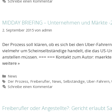
Schreibe einen Kommentar
MIDDAY BRIEFING – Unternehmen und Märkte -2- 
2. September 2015
von
admin
Der Prozess soll klären, ob es sich bei den Uber-Fahrer
vielmehr um Scheinselbständige handelt, die das US-Un
anstellen müssen. === === Kontakt zum Autor: maerk
weitere »
Kategorien
News
Schlagwörter
Der Prozess
,
Freiberufler
,
News
,
Selbständige
,
Uber-Fahrern
,
Schreibe einen Kommentar
Freiberufler oder Angestellte?: Gericht erlaubt