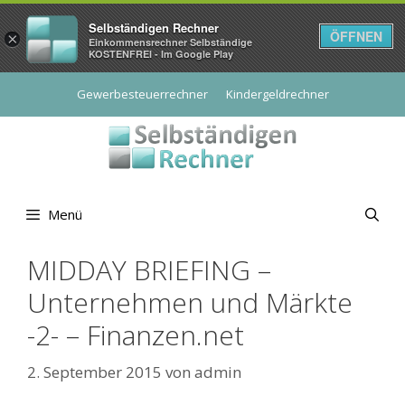
Selbständigen Rechner
ÖFFNEN
×
Einkommensrechner Selbständige
KOSTENFREI - Im Google Play
Zum
Gewerbesteuerrechner
Kindergeldrechner
Inhalt
springen
Menü
MIDDAY BRIEFING –
Unternehmen und Märkte
-2- – Finanzen.net
2. September 2015
von
admin