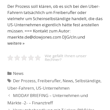
Der Prozess soll klären, ob es sich bei den Uber-
Fahrern tatsächlich um Freiberufler oder
vielmehr um Scheinselbständige handelt, die das
US-Unternehmen eigentlich hätte fest anstellen
müssen. === Kontakt zum Autor:
maerkte.de@dowjones.com DJG/cln.und
weitere »
Wie gefällt Ihnen unser
Rechner?
Kategorien
News
Schlagwörter
Der Prozess
,
Freiberufler
,
News
,
Selbständige
,
Uber-Fahrern
,
US-Unternehmen
Beitrags-
MIDDAY BRIEFING – Unternehmen und
Navigation
Märkte -2- – Finanztreff