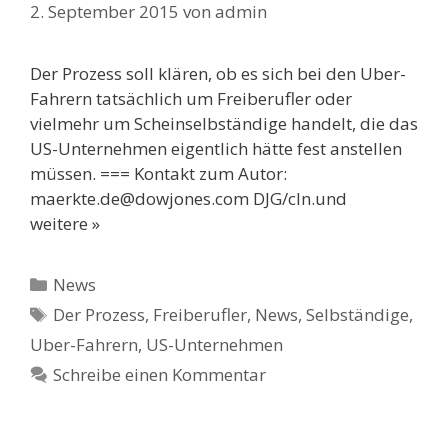
2. September 2015
von
admin
Der Prozess soll klären, ob es sich bei den Uber-
Fahrern tatsächlich um Freiberufler oder
vielmehr um Scheinselbständige handelt, die das
US-Unternehmen eigentlich hätte fest anstellen
müssen. === Kontakt zum Autor:
maerkte.de@dowjones.com DJG/cln.und
weitere »
Kategorien
News
Schlagwörter
Der Prozess
,
Freiberufler
,
News
,
Selbständige
,
Uber-Fahrern
,
US-Unternehmen
Schreibe einen Kommentar