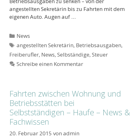
Betriebsausgaben zu senken – von der
angestellten Sekretärin bis zu Fahrten mit dem
eigenen Auto. Augen auf …
Kategorien
News
Schlagwörter
angestellten Sekretärin
,
Betriebsausgaben
,
Freiberufler
,
News
,
Selbständige
,
Steuer
Schreibe einen Kommentar
Fahrten zwischen Wohnung und
Betriebsstätten bei
Selbstständigen – Haufe – News &
Fachwissen
20. Februar 2015
von
admin