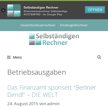
Selbständigen Rechner
ÖFFNEN
×
Einkommensrechner Selbständige
KOSTENFREI - Im Google Play
Zum
Gewerbesteuerrechner
Kindergeldrechner
Inhalt
springen
Menü
Betriebsausgaben
Das Finanzamt sponsert “Berliner
Dirndl” – DIE WELT
24. August 2015
von
admin