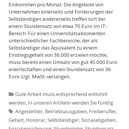
Einkommen pro Monat. Die Angebote von
Unternehmen einerseits und Forderungen der
Selbständigen andererseits treffen sich bei
einem Stundensatz von etwa 70 Euro im IT-
Bereich. Für einen Universitätsabsolventen
unterschiedlicher Fachbereiche, der als
Selbständiger das Äquivalent zu einem
Einstiegsgehalt von 36.000 erzielen möchte,
muss bereits einen Umsatz von gut 45.000 Euro
erwirtschaften und einen Stundensatz von 36
Euro zzgl. MwSt. verlangen.
Kategorien
Gute Arbeit muss entsprechend entlohnt
werden
,
In unseren Artikeln werden Sie fündig
Schlagwörter
Angestellter
,
Betriebsausgaben
,
Freiberufler
,
Gehalt
,
Honorar
,
Selbständiger
,
Sozialabgaben
,
Sozialversicherung
,
Stundenlohn
,
Stundensatz