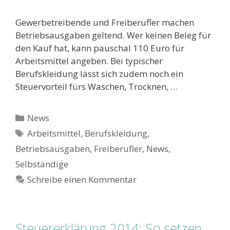
Gewerbetreibende und Freiberufler machen
Betriebsausgaben geltend. Wer keinen Beleg für
den Kauf hat, kann pauschal 110 Euro für
Arbeitsmittel angeben. Bei typischer
Berufskleidung lässt sich zudem noch ein
Steuervorteil fürs Waschen, Trocknen, …
Kategorien
News
Schlagwörter
Arbeitsmittel
,
Berufskleidung
,
Betriebsausgaben
,
Freiberufler
,
News
,
Selbständige
Schreibe einen Kommentar
Steuererklärung 2014: So setzen