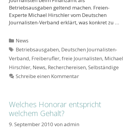
Journalisten beim Finanzamt als
Betriebsausgaben geltend machen. Freien-
Experte Michael Hirschler vom Deutschen
Journalisten-Verband erklärt, was konkret zu …
Kategorien
News
Schlagwörter
Betriebsausgaben
,
Deutschen Journalisten-
Verband
,
Freiberufler
,
freie Journalisten
,
Michael
Hirschler
,
News
,
Recherchereisen
,
Selbständige
Schreibe einen Kommentar
Welches Honorar entspricht
welchem Gehalt?
9. September 2010
von
admin