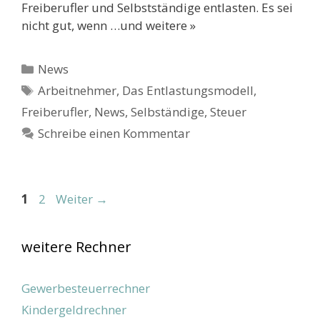
Freiberufler und Selbstständige entlasten. Es sei
nicht gut, wenn …und weitere »
Kategorien
News
Schlagwörter
Arbeitnehmer
,
Das Entlastungsmodell
,
Freiberufler
,
News
,
Selbständige
,
Steuer
Schreibe einen Kommentar
Beitrags-
Seite
Seite
1
2
Weiter
→
Navigation
weitere Rechner
Gewerbesteuerrechner
Kindergeldrechner