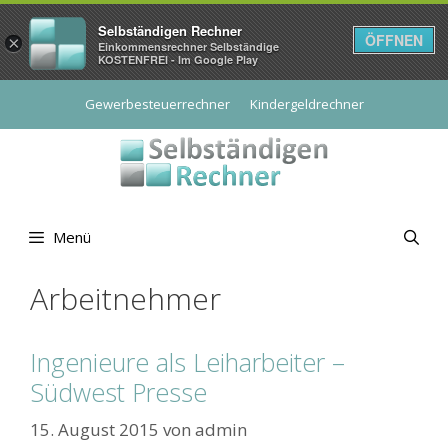
Selbständigen Rechner
ÖFFNEN
×
Einkommensrechner Selbständige
KOSTENFREI - Im Google Play
Zum
Gewerbesteuerrechner
Kindergeldrechner
Inhalt
springen
Menü
Arbeitnehmer
Ingenieure als Leiharbeiter –
Südwest Presse
15. August 2015
von
admin