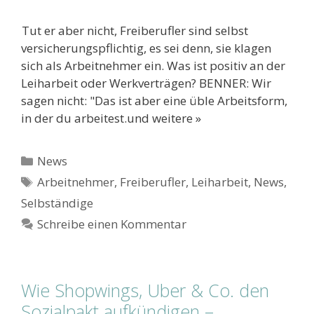
Tut er aber nicht, Freiberufler sind selbst
versicherungspflichtig, es sei denn, sie klagen
sich als Arbeitnehmer ein. Was ist positiv an der
Leiharbeit oder Werkverträgen? BENNER: Wir
sagen nicht: "Das ist aber eine üble Arbeitsform,
in der du arbeitest.und weitere »
Kategorien
News
Schlagwörter
Arbeitnehmer
,
Freiberufler
,
Leiharbeit
,
News
,
Selbständige
Schreibe einen Kommentar
Wie Shopwings, Uber & Co. den
Sozialpakt aufkündigen –