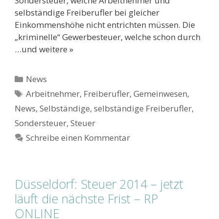
Sondersteuer, welche Arbeitnehmer und
selbständige Freiberufler bei gleicher
Einkommenshöhe nicht entrichten müssen. Die
„kriminelle“ Gewerbesteuer, welche schon durch
…und weitere »
Kategorien
News
Schlagwörter
Arbeitnehmer
,
Freiberufler
,
Gemeinwesen
,
News
,
Selbständige
,
selbständige Freiberufler
,
Sondersteuer
,
Steuer
Schreibe einen Kommentar
Düsseldorf: Steuer 2014 – jetzt
läuft die nächste Frist – RP
ONLINE