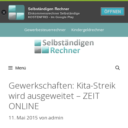
Selbständigen Rechner
ÖFFNEN
×
Einkommensrechner Selbständige
KOSTENFREI - Im Google Play
Zum
Gewerbesteuerrechner
Kindergeldrechner
Inhalt
springen
Menü
Gewerkschaften: Kita-Streik
wird ausgeweitet – ZEIT
ONLINE
11. Mai 2015
von
admin