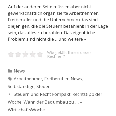
Auf der anderen Seite müssen aber nicht
gewerkschaftlich organisierte Arbeitnehmer,
Freiberufler und die Unternehmen (das sind
diejenigen, die die Steuern bezahlen!) in der Lage
sein, das alles zu bezahlen. Das eigentliche
Problem sind nicht die …und weitere »
Wie gefällt Ihnen unser
Rechner?
Kategorien
News
Schlagwörter
Arbeitnehmer
,
Freiberufler
,
News
,
Selbständige
,
Steuer
Beitrags-
Steuern und Recht kompakt: Rechtstipp der
Navigation
Woche: Wann der Badumbau zu … –
WirtschaftsWoche