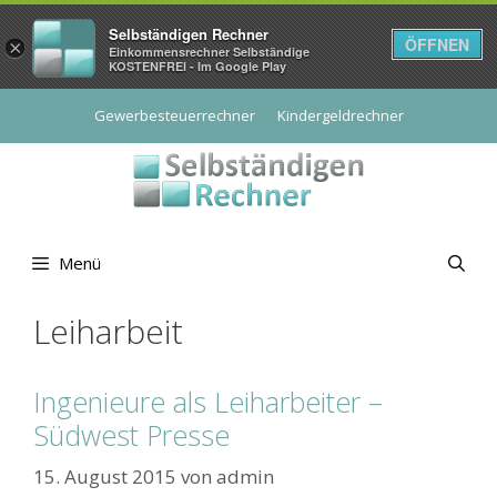
Selbständigen Rechner
ÖFFNEN
×
Einkommensrechner Selbständige
KOSTENFREI - Im Google Play
Zum
Gewerbesteuerrechner
Kindergeldrechner
Inhalt
springen
Menü
Leiharbeit
Ingenieure als Leiharbeiter –
Südwest Presse
15. August 2015
von
admin