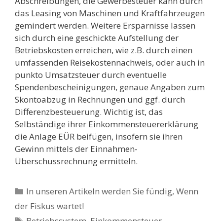
Abschreibungen, die Gewerbesteuer kann durch
das Leasing von Maschinen und Kraftfahrzeugen
gemindert werden. Weitere Ersparnisse lassen
sich durch eine geschickte Aufstellung der
Betriebskosten erreichen, wie z.B. durch einen
umfassenden Reisekostennachweis, oder auch in
punkto Umsatzsteuer durch eventuelle
Spendenbescheinigungen, genaue Angaben zum
Skontoabzug in Rechnungen und ggf. durch
Differenzbesteuerung. Wichtig ist, das
Selbständige ihrer Einkommensteuererklärung
die Anlage EÜR beifügen, insofern sie ihren
Gewinn mittels der Einnahmen-
Überschussrechnung ermitteln.
Kategorien
In unseren Artikeln werden Sie fündig
,
Wenn
der Fiskus wartet!
Schlagwörter
Betriebssystem
,
Einkommensteuer
,