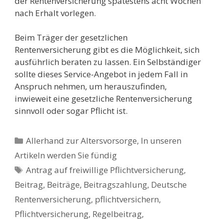
der Rentenversicherung spätestens acht Wochen
nach Erhalt vorlegen.
Beim Träger der gesetzlichen
Rentenversicherung gibt es die Möglichkeit, sich
ausführlich beraten zu lassen. Ein Selbständiger
sollte dieses Service-Angebot in jedem Fall in
Anspruch nehmen, um herauszufinden,
inwieweit eine gesetzliche Rentenversicherung
sinnvoll oder sogar Pflicht ist.
Kategorien
Allerhand zur Altersvorsorge
,
In unseren
Artikeln werden Sie fündig
Schlagwörter
Antrag auf freiwillige Pflichtversicherung
,
Beitrag
,
Beiträge
,
Beitragszahlung
,
Deutsche
Rentenversicherung
,
pflichtversichern
,
Pflichtversicherung
,
Regelbeitrag
,