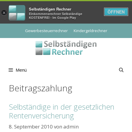
Selbständigen Rechner
ÖFFNEN
×
Einkommensrechner Selbständige
KOSTENFREI - Im Google Play
Zum
Gewerbesteuerrechner
Kindergeldrechner
Inhalt
springen
Menü
Beitragszahlung
Selbständige in der gesetzlichen
Rentenversicherung
8. September 2010
von
admin