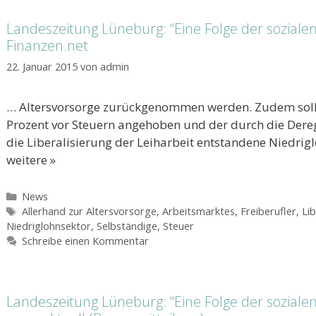
Landeszeitung Lüneburg: “Eine Folge der sozialen 
Finanzen.net
22. Januar 2015
von
admin
… Altersvorsorge zurückgenommen werden. Zudem sollt
Prozent vor Steuern angehoben und der durch die Dere
die Liberalisierung der Leiharbeit entstandene Niedri
weitere »
Kategorien
News
Schlagwörter
Allerhand zur Altersvorsorge
,
Arbeitsmarktes
,
Freiberufler
,
Lib
Niedriglohnsektor
,
Selbständige
,
Steuer
Schreibe einen Kommentar
Landeszeitung Lüneburg: “Eine Folge der sozialen 