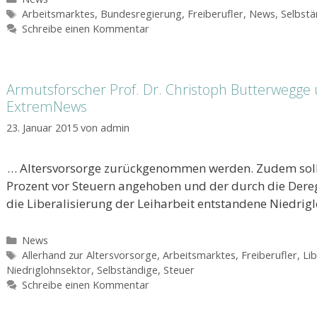
Schlagwörter
Arbeitsmarktes
,
Bundesregierung
,
Freiberufler
,
News
,
Selbstä
Schreibe einen Kommentar
Armutsforscher Prof. Dr. Christoph Butterwegge
ExtremNews
23. Januar 2015
von
admin
… Altersvorsorge zurückgenommen werden. Zudem soll
Prozent vor Steuern angehoben und der durch die Dere
die Liberalisierung der Leiharbeit entstandene Niedrig
Kategorien
News
Schlagwörter
Allerhand zur Altersvorsorge
,
Arbeitsmarktes
,
Freiberufler
,
Lib
Niedriglohnsektor
,
Selbständige
,
Steuer
Schreibe einen Kommentar