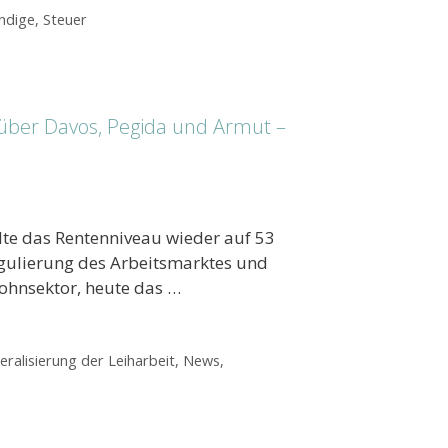
ndige
,
Steuer
 über Davos, Pegida und Armut –
te das Rentenniveau wieder auf 53
gulierung des Arbeitsmarktes und
lohnsektor, heute das …
eralisierung der Leiharbeit
,
News
,