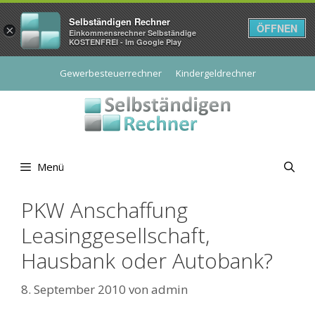
Selbständigen Rechner
ÖFFNEN
×
Einkommensrechner Selbständige
KOSTENFREI - Im Google Play
Zum
Gewerbesteuerrechner
Kindergeldrechner
Inhalt
springen
Menü
PKW Anschaffung
Leasinggesellschaft,
Hausbank oder Autobank?
8. September 2010
von
admin