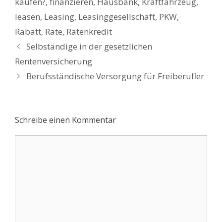
kaufen?
,
finanzieren
,
Hausbank
,
Kraftfahrzeug
,
leasen
,
Leasing
,
Leasinggesellschaft
,
PKW
,
Rabatt
,
Rate
,
Ratenkredit
Beitrags-
Selbständige in der gesetzlichen
Navigation
Rentenversicherung
Berufsständische Versorgung für Freiberufler
Schreibe einen Kommentar
Kommentar