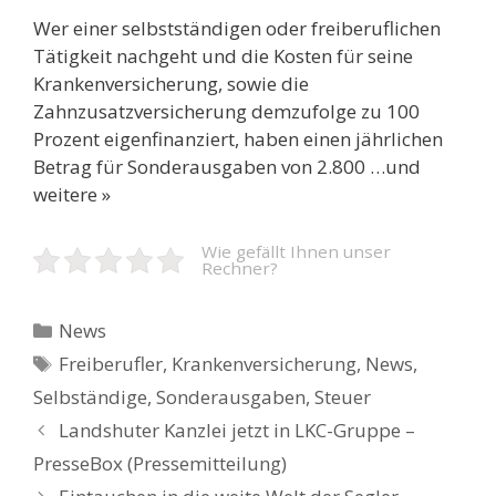
Wer einer selbstständigen oder freiberuflichen
Tätigkeit nachgeht und die Kosten für seine
Krankenversicherung, sowie die
Zahnzusatzversicherung demzufolge zu 100
Prozent eigenfinanziert, haben einen jährlichen
Betrag für Sonderausgaben von 2.800 …und
weitere »
Wie gefällt Ihnen unser
Rechner?
Kategorien
News
Schlagwörter
Freiberufler
,
Krankenversicherung
,
News
,
Selbständige
,
Sonderausgaben
,
Steuer
Beitrags-
Landshuter Kanzlei jetzt in LKC-Gruppe –
Navigation
PresseBox (Pressemitteilung)