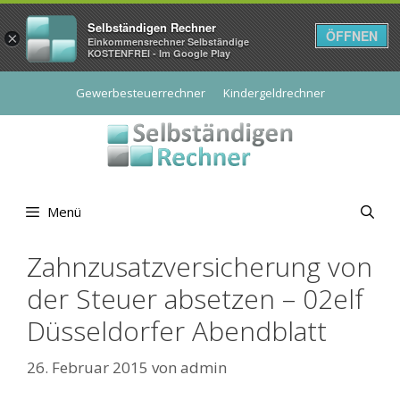
Selbständigen Rechner
ÖFFNEN
×
Einkommensrechner Selbständige
KOSTENFREI - Im Google Play
Zum
Gewerbesteuerrechner
Kindergeldrechner
Inhalt
springen
Menü
Zahnzusatzversicherung von
der Steuer absetzen – 02elf
Düsseldorfer Abendblatt
26. Februar 2015
von
admin