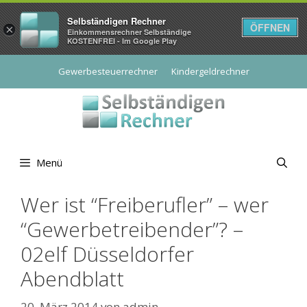
Selbständigen Rechner
ÖFFNEN
×
Einkommensrechner Selbständige
KOSTENFREI - Im Google Play
Zum
Gewerbesteuerrechner
Kindergeldrechner
Inhalt
springen
Menü
Wer ist “Freiberufler” – wer
“Gewerbetreibender”? –
02elf Düsseldorfer
Abendblatt
20. März 2014
von
admin