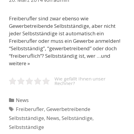
Freiberufler sind zwar ebenso wie
Gewerbetreibende Selbstständige, aber nicht
jeder Selbstständige ist automatisch ein
Freiberufler oder muss ein Gewerbe anmelden!
“Selbstständig”, “gewerbetreibend” oder doch
“freiberuflich”? Selbstständig ist, wer …und
weitere »
Wie gefällt Ihnen unser
Rechner?
Kategorien
News
Schlagwörter
Freiberufler
,
Gewerbetreibende
Selbstständige
,
News
,
Selbständige
,
Selbstständige