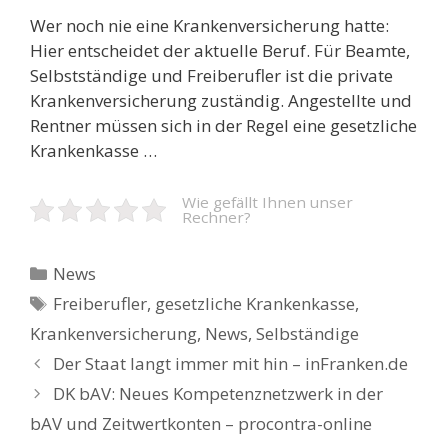
Wer noch nie eine Krankenversicherung hatte:
Hier entscheidet der aktuelle Beruf. Für Beamte,
Selbstständige und Freiberufler ist die private
Krankenversicherung zuständig. Angestellte und
Rentner müssen sich in der Regel eine gesetzliche
Krankenkasse …
Wie gefällt Ihnen unser
Rechner?
Kategorien
News
Schlagwörter
Freiberufler
,
gesetzliche Krankenkasse
,
Krankenversicherung
,
News
,
Selbständige
Beitrags-
Der Staat langt immer mit hin – inFranken.de
Navigation
DK bAV: Neues Kompetenznetzwerk in der
bAV und Zeitwertkonten – procontra-online