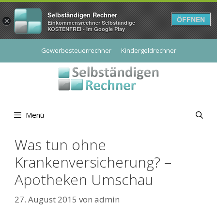
Selbständigen Rechner
ÖFFNEN
×
Einkommensrechner Selbständige
KOSTENFREI - Im Google Play
Zum
Gewerbesteuerrechner
Kindergeldrechner
Inhalt
springen
Menü
Was tun ohne
Krankenversicherung? –
Apotheken Umschau
27. August 2015
von
admin