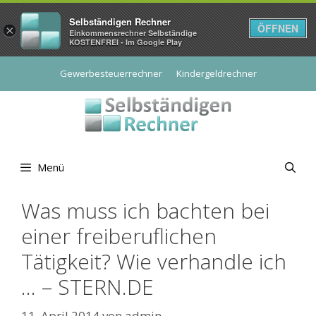
Selbständigen Rechner
ÖFFNEN
×
Einkommensrechner Selbständige
KOSTENFREI - Im Google Play
Zum
Gewerbesteuerrechner
Kindergeldrechner
Inhalt
springen
Menü
Was muss ich bachten bei
einer freiberuflichen
Tätigkeit? Wie verhandle ich
… – STERN.DE
11. April 2014
von
admin