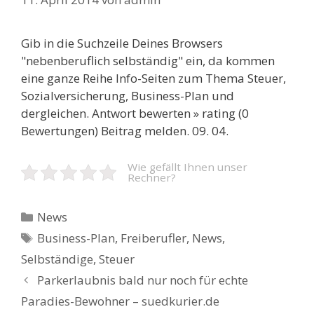
Gib in die Suchzeile Deines Browsers
"nebenberuflich selbständig" ein, da kommen
eine ganze Reihe Info-Seiten zum Thema Steuer,
Sozialversicherung, Business-Plan und
dergleichen. Antwort bewerten » rating (0
Bewertungen) Beitrag melden. 09. 04.
Wie gefällt Ihnen unser
Rechner?
Kategorien
News
Schlagwörter
Business-Plan
,
Freiberufler
,
News
,
Selbständige
,
Steuer
Beitrags-
Parkerlaubnis bald nur noch für echte
Navigation
Paradies-Bewohner – suedkurier.de