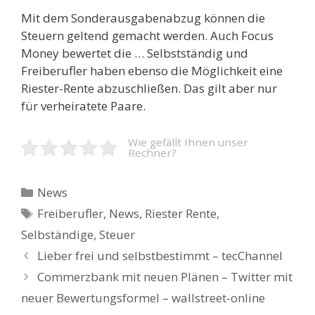
Mit dem Sonderausgabenabzug können die
Steuern geltend gemacht werden. Auch Focus
Money bewertet die … Selbstständig und
Freiberufler haben ebenso die Möglichkeit eine
Riester-Rente abzuschließen. Das gilt aber nur
für verheiratete Paare.
Wie gefällt Ihnen unser
Rechner?
Kategorien
News
Schlagwörter
Freiberufler
,
News
,
Riester Rente
,
Selbständige
,
Steuer
Beitrags-
Lieber frei und selbstbestimmt – tecChannel
Navigation
Commerzbank mit neuen Plänen – Twitter mit
neuer Bewertungsformel – wallstreet-online