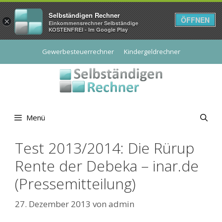
Selbständigen Rechner
ÖFFNEN
×
Einkommensrechner Selbständige
KOSTENFREI - Im Google Play
Zum
Gewerbesteuerrechner
Kindergeldrechner
Inhalt
springen
Menü
Test 2013/2014: Die Rürup
Rente der Debeka – inar.de
(Pressemitteilung)
27. Dezember 2013
von
admin