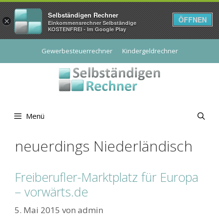
Selbständigen Rechner
ÖFFNEN
×
Einkommensrechner Selbständige
KOSTENFREI - Im Google Play
Zum
Gewerbesteuerrechner
Kindergeldrechner
Inhalt
springen
Menü
neuerdings Niederländisch
Freiberufler-Marktplatz für Europa
– vorwärts.de
5. Mai 2015
von
admin