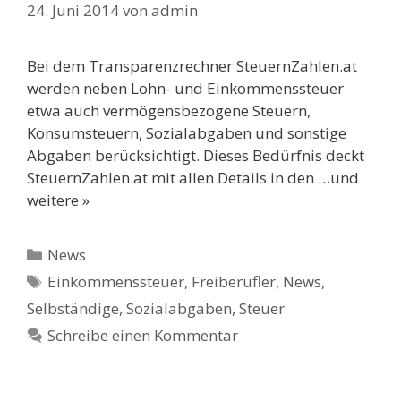
24. Juni 2014
von
admin
Bei dem Transparenzrechner SteuernZahlen.at
werden neben Lohn- und Einkommenssteuer
etwa auch vermögensbezogene Steuern,
Konsumsteuern, Sozialabgaben und sonstige
Abgaben berücksichtigt. Dieses Bedürfnis deckt
SteuernZahlen.at mit allen Details in den …und
weitere »
Kategorien
News
Schlagwörter
Einkommenssteuer
,
Freiberufler
,
News
,
Selbständige
,
Sozialabgaben
,
Steuer
Schreibe einen Kommentar