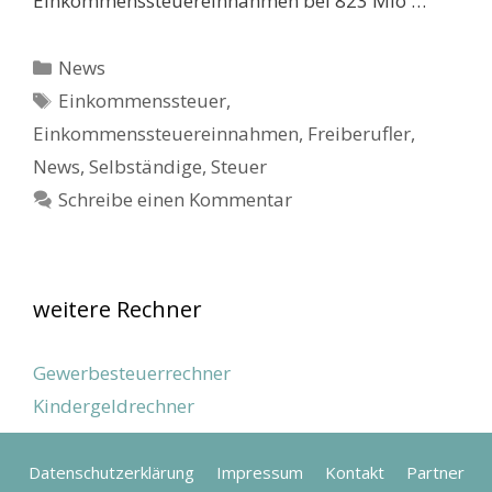
Einkommenssteuereinnahmen bei 823 Mio …
Kategorien
News
Schlagwörter
Einkommenssteuer
,
Einkommenssteuereinnahmen
,
Freiberufler
,
News
,
Selbständige
,
Steuer
Schreibe einen Kommentar
weitere Rechner
Gewerbesteuerrechner
Kindergeldrechner
Datenschutzerklärung
Impressum
Kontakt
Partner