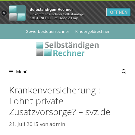
Selbständigen Rechner
ÖFFNEN
×
Einkommensrechner Selbständige
KOSTENFREI - Im Google Play
Zum
Gewerbesteuerrechner
Kindergeldrechner
Inhalt
springen
Menü
Krankenversicherung :
Lohnt private
Zusatzvorsorge? – svz.de
21. Juli 2015
von
admin