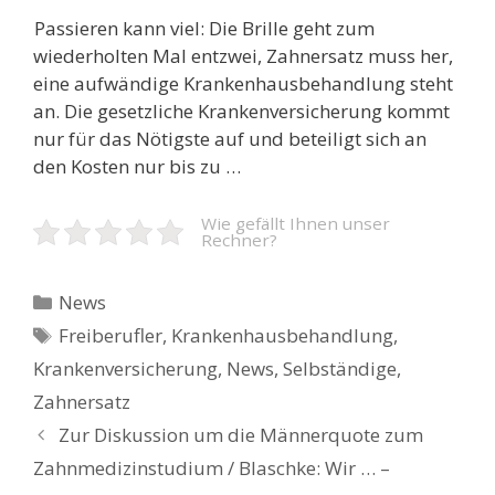
Passieren kann viel: Die Brille geht zum
wiederholten Mal entzwei, Zahnersatz muss her,
eine aufwändige Krankenhausbehandlung steht
an. Die gesetzliche Krankenversicherung kommt
nur für das Nötigste auf und beteiligt sich an
den Kosten nur bis zu …
Wie gefällt Ihnen unser
Rechner?
Kategorien
News
Schlagwörter
Freiberufler
,
Krankenhausbehandlung
,
Krankenversicherung
,
News
,
Selbständige
,
Zahnersatz
Beitrags-
Zur Diskussion um die Männerquote zum
Navigation
Zahnmedizinstudium / Blaschke: Wir … –