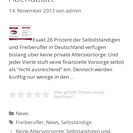
14. November 2013
von
admin
Exakt 26 Prozent der Selbstständigen
und Freiberufler in Deutschland verfügen
bislang über keine private Altersvorsorge. Und
jeder Vierte stuft seine finanzielle Vorsorge selbst
als “nicht ausreichend” ein. Dennoch werden
künftig nur wenige in den …
Wie gefällt Ihnen unser
Rechner?
Kategorien
News
Schlagwörter
Freiberufler
,
News
,
Selbständige
Beitrags-
Keine Altersvorsorge: Selbständigen und