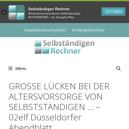
Selbständigen Rechner
ÖFFNEN
×
Einkommensrechner Selbständige
KOSTENFREI - Im Google Play
Zum
Gewerbesteuerrechner
Kindergeldrechner
Inhalt
springen
Menü
GROSSE LÜCKEN BEI DER
ALTERSVORSORGE VON
SELBSTSTÄNDIGEN … –
02elf Düsseldorfer
Abendblatt