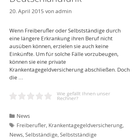
20. April 2015
von
admin
Wenn Freiberufler oder Selbstständige durch
eine längere Erkrankung ihren Beruf nicht
ausüben können, erzielen sie auch keine
Einkünfte. Um für solche Fälle vorzubeugen,
können sie eine private
Krankentagegeldversicherung abschließen. Doch
die …
Wie gefällt Ihnen unser
Rechner?
Kategorien
News
Schlagwörter
Freiberufler
,
Krankentagegeldversicherung
,
News
,
Selbständige
,
Selbstständige