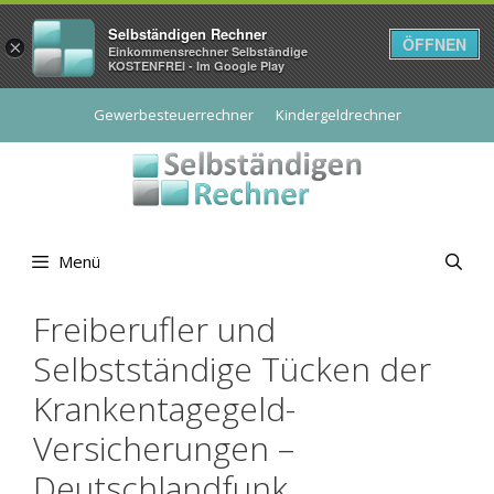
Selbständigen Rechner
ÖFFNEN
×
Einkommensrechner Selbständige
KOSTENFREI - Im Google Play
Zum
Gewerbesteuerrechner
Kindergeldrechner
Inhalt
springen
Menü
Freiberufler und
Selbstständige Tücken der
Krankentagegeld-
Versicherungen –
Deutschlandfunk