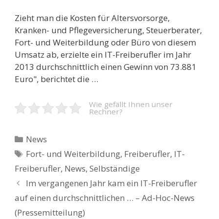
Zieht man die Kosten für Altersvorsorge,
Kranken- und Pflegeversicherung, Steuerberater,
Fort- und Weiterbildung oder Büro von diesem
Umsatz ab, erzielte ein IT-Freiberufler im Jahr
2013 durchschnittlich einen Gewinn von 73.881
Euro", berichtet die …
Wie gefällt Ihnen unser
Rechner?
Kategorien
News
Schlagwörter
Fort- und Weiterbildung
,
Freiberufler
,
IT-
Freiberufler
,
News
,
Selbständige
Beitrags-
Im vergangenen Jahr kam ein IT-Freiberufler
Navigation
auf einen durchschnittlichen … – Ad-Hoc-News
(Pressemitteilung)