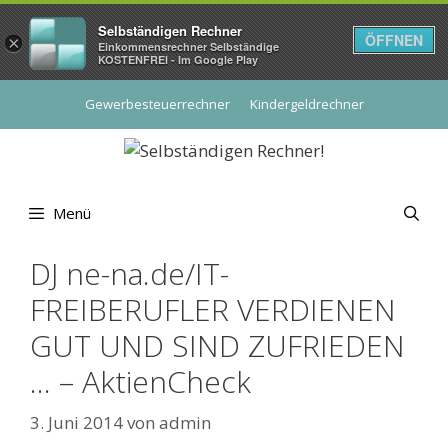
Selbständigen Rechner
ÖFFNEN
×
Einkommensrechner Selbständige
KOSTENFREI - Im Google Play
Zum
Gewerbesteuerrechner
Kindergeldrechner
Inhalt
springen
Menü
DJ ne-na.de/IT-
FREIBERUFLER VERDIENEN
GUT UND SIND ZUFRIEDEN
… – AktienCheck
3. Juni 2014
von
admin