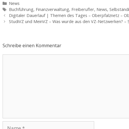
Kategorien
News
Schlagwörter
Buchführung
,
Finanzverwaltung
,
Freiberufler
,
News
,
Selbständ
Beitrags-
Digitaler Dauerlauf | Themen des Tages – Oberpfalznetz – Ob
Navigation
StudiVZ und MeinVZ – Was wurde aus den VZ-Netzwerken? –
Schreibe einen Kommentar
Kommentar
Name