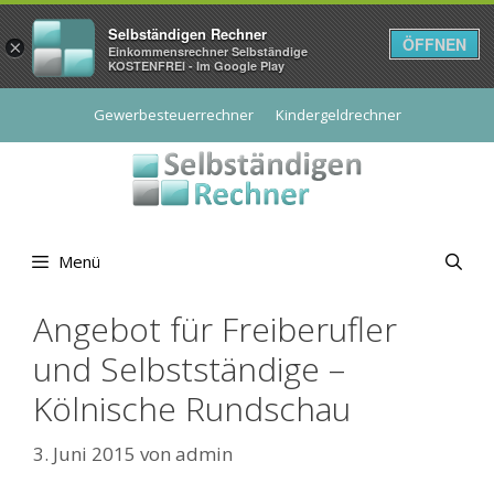
Selbständigen Rechner
ÖFFNEN
×
Einkommensrechner Selbständige
KOSTENFREI - Im Google Play
Zum
Gewerbesteuerrechner
Kindergeldrechner
Inhalt
springen
Menü
Angebot für Freiberufler
und Selbstständige –
Kölnische Rundschau
3. Juni 2015
von
admin