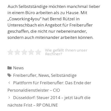
Auch Selbstständige möchten manchmal lieber
in einem Büro arbeiten als zu Hause. Mit
„Coworking4you“ hat Bernd Rützel in
Untereschbach ein Angebot für Freiberufler
geschaffen, die nicht nur nebeneinander,
sondern auch miteinander arbeiten können.
Wie gefällt Ihnen unser
Rechner?
Kategorien
News
Schlagwörter
Freiberufler
,
News
,
Selbständige
Beitrags-
Plattform für Freiberufler: Das Ende der
Navigation
Personaldienstleister – CIO
Düsseldorf: Steuer 2014 – jetzt läuft die
nächste Frist – RP ONLINE