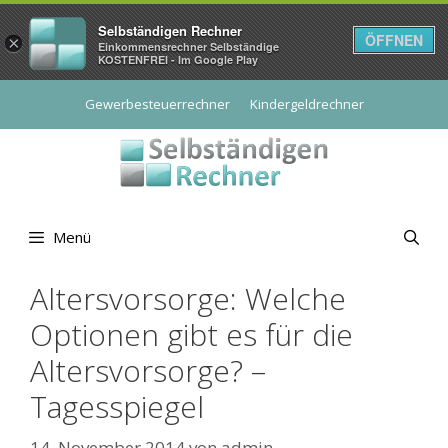
Selbständigen Rechner
ÖFFNEN
×
Einkommensrechner Selbständige
KOSTENFREI - Im Google Play
Zum
Gewerbesteuerrechner
Kindergeldrechner
Inhalt
springen
Menü
Altersvorsorge: Welche
Optionen gibt es für die
Altersvorsorge? –
Tagesspiegel
14. November 2014
von
admin