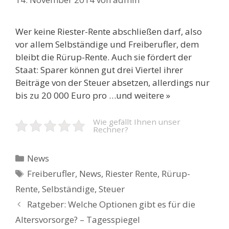
Wer keine Riester-Rente abschließen darf, also
vor allem Selbständige und Freiberufler, dem
bleibt die Rürup-Rente. Auch sie fördert der
Staat: Sparer können gut drei Viertel ihrer
Beiträge von der Steuer absetzen, allerdings nur
bis zu 20 000 Euro pro …und weitere »
Wie gefällt Ihnen unser
Rechner?
Kategorien
News
Schlagwörter
Freiberufler
,
News
,
Riester Rente
,
Rürup-
Rente
,
Selbständige
,
Steuer
Beitrags-
Ratgeber: Welche Optionen gibt es für die
Navigation
Altersvorsorge? – Tagesspiegel